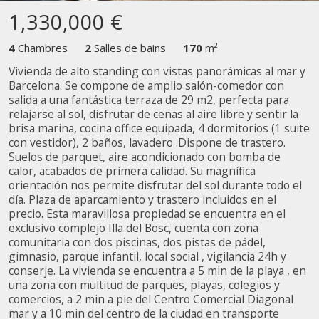
Modifier les cookies
1,330,000 €
Technique et Fonctionnel
Toujours actif
4
Chambres
2
Salles de bains
170
m²
Ce site Web utilise ses propres cookies pour collecter des
Vivienda de alto standing con vistas panorámicas al mar y
informations afin d'améliorer nos services. Si vous
Barcelona. Se compone de amplio salón-comedor con
continuez à naviguer, vous acceptez leur installation.
salida a una fantástica terraza de 29 m2, perfecta para
L'utilisateur a la possibilité de configurer son navigateur,
relajarse al sol, disfrutar de cenas al aire libre y sentir la
pouvant, s'il le souhaite, empêcher leur installation sur son
disque dur, même s'il doit garder à l'esprit qu'une telle
brisa marina, cocina office equipada, 4 dormitorios (1 suite
action peut entraîner des difficultés de navigation sur le
con vestidor), 2 baños, lavadero .Dispone de trastero.
site.
Suelos de parquet, aire acondicionado con bomba de
calor, acabados de primera calidad. Su magnífica
Analyse et Personnalisation
orientación nos permite disfrutar del sol durante todo el
día. Plaza de aparcamiento y trastero incluidos en el
Ils permettent le suivi et l'analyse du comportement des
precio. Esta maravillosa propiedad se encuentra en el
utilisateurs de ce site. Les informations collectées via ce
exclusivo complejo Illa del Bosc, cuenta con zona
type de cookies sont utilisées pour mesurer l'activité du
comunitaria con dos piscinas, dos pistas de pádel,
Web pour l'élaboration des profils de navigation des
utilisateurs afin d'introduire des améliorations basées sur
gimnasio, parque infantil, local social , vigilancia 24h y
l'analyse des données d'utilisation effectuée par les
conserje. La vivienda se encuentra a 5 min de la playa , en
utilisateurs du service. . Ils nous permettent de
una zona con multitud de parques, playas, colegios y
sauvegarder les informations de préférence de l'utilisateur
comercios, a 2 min a pie del Centro Comercial Diagonal
pour améliorer la qualité de nos services et offrir une
meilleure expérience grâce aux produits recommandés.
mar y a 10 min del centro de la ciudad en transporte