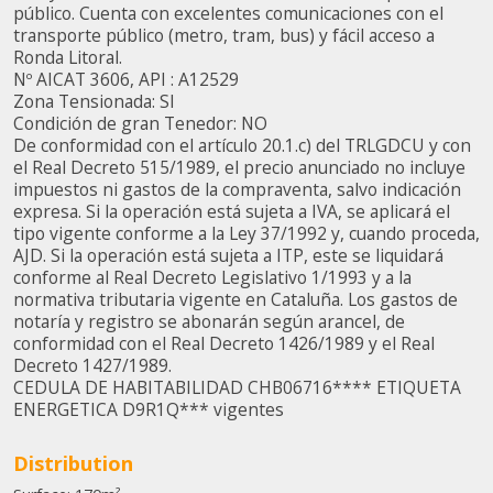
público. Cuenta con excelentes comunicaciones con el
transporte público (metro, tram, bus) y fácil acceso a
Marketing et Publicité
Ronda Litoral.
Nº AICAT 3606, API : A12529
Ces cookies sont utilisés pour stocker des informations sur
Zona Tensionada: SI
les préférences et les choix personnels de l'utilisateur
grâce à l'observation continue de ses habitudes de
Condición de gran Tenedor: NO
navigation. Grâce à eux, nous pouvons connaître les
De conformidad con el artículo 20.1.c) del TRLGDCU y con
habitudes de navigation sur le site Web et afficher des
el Real Decreto 515/1989, el precio anunciado no incluye
publicités liées au profil de navigation de l'utilisateur.
impuestos ni gastos de la compraventa, salvo indicación
expresa. Si la operación está sujeta a IVA, se aplicará el
tipo vigente conforme a la Ley 37/1992 y, cuando proceda,
AJD. Si la operación está sujeta a ITP, este se liquidará
conforme al Real Decreto Legislativo 1/1993 y a la
normativa tributaria vigente en Cataluña. Los gastos de
notaría y registro se abonarán según arancel, de
conformidad con el Real Decreto 1426/1989 y el Real
Decreto 1427/1989.
CEDULA DE HABITABILIDAD CHB06716**** ETIQUETA
ENERGETICA D9R1Q*** vigentes
Distribution