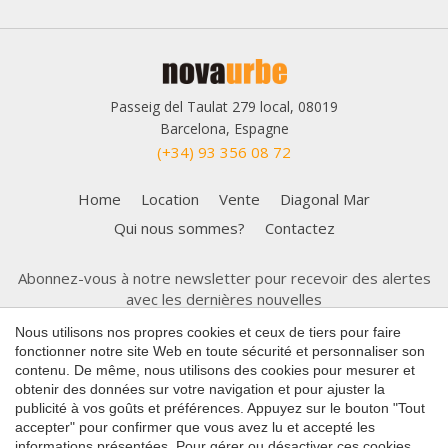
Passeig del Taulat 279 local, 08019
Barcelona, Espagne
(+34) 93 356 08 72
Home
Location
Vente
Diagonal Mar
Qui nous sommes?
Contactez
Abonnez-vous à notre newsletter pour recevoir des alertes
avec les dernières nouvelles
Nous utilisons nos propres cookies et ceux de tiers pour faire
fonctionner notre site Web en toute sécurité et personnaliser son
contenu. De même, nous utilisons des cookies pour mesurer et
Enregistrer les paramètres
Tout accepter
obtenir des données sur votre navigation et pour ajuster la
publicité à vos goûts et préférences. Appuyez sur le bouton "Tout
accepter" pour confirmer que vous avez lu et accepté les
informations présentées. Pour gérer ou désactiver ces cookies,