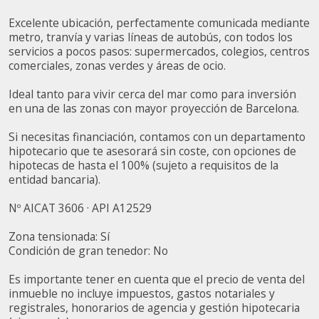
пользователями службы. Они позволяют нам сохранять
информацию о предпочтениях пользователя, чтобы
Excelente ubicación, perfectamente comunicada mediante
улучшить качество наших услуг и предложить лучший
metro, tranvía y varias líneas de autobús, con todos los
опыт с помощью рекомендуемых продуктов.
servicios a pocos pasos: supermercados, colegios, centros
comerciales, zonas verdes y áreas de ocio.
Маркетинг и реклама
Ideal tanto para vivir cerca del mar como para inversión
Эти файлы cookie используются для хранения
en una de las zonas con mayor proyección de Barcelona.
информации о предпочтениях и личном выборе
пользователя путем постоянного наблюдения за его
привычками просмотра. Благодаря им мы можем
Si necesitas financiación, contamos con un departamento
узнать привычки просмотра на веб-сайте и отображать
hipotecario que te asesorará sin coste, con opciones de
рекламу, связанную с профилем просмотра
hipotecas de hasta el 100% (sujeto a requisitos de la
пользователя.
entidad bancaria).
Nº AICAT 3606 · API A12529
Zona tensionada: Sí
Condición de gran tenedor: No
Es importante tener en cuenta que el precio de venta del
inmueble no incluye impuestos, gastos notariales y
registrales, honorarios de agencia y gestión hipotecaria