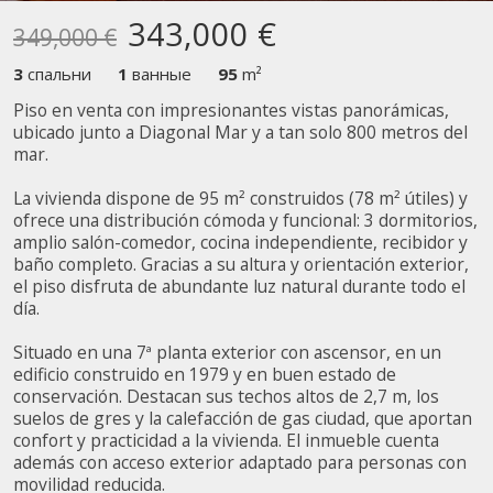
343,000 €
349,000 €
Изменить куки
3
спальни
1
ванные
95
m²
Технический и функциональный
Всегда активный
Piso en venta con impresionantes vistas panorámicas,
ubicado junto a Diagonal Mar y a tan solo 800 metros del
Этот веб-сайт использует собственные файлы cookie
mar.
для сбора информации с целью улучшения наших
услуг. Если вы продолжите просмотр, вы соглашаетесь
с их установкой. Пользователь имеет возможность
La vivienda dispone de 95 m² construidos (78 m² útiles) y
настроить свой браузер, имея возможность, если он
ofrece una distribución cómoda y funcional: 3 dormitorios,
того пожелает, предотвратить их установку на свой
amplio salón-comedor, cocina independiente, recibidor y
жесткий диск, хотя он должен помнить, что такое
baño completo. Gracias a su altura y orientación exterior,
действие может вызвать трудности при навигации по
веб-сайту.
el piso disfruta de abundante luz natural durante todo el
día.
Аналитика и персонализация
Situado en una 7ª planta exterior con ascensor, en un
edificio construido en 1979 y en buen estado de
Они позволяют отслеживать и анализировать
поведение пользователей этого веб-сайта.
conservación. Destacan sus techos altos de 2,7 m, los
Информация, собранная с помощью этого типа файлов
suelos de gres y la calefacción de gas ciudad, que aportan
cookie, используется для измерения активности в
confort y practicidad a la vivienda. El inmueble cuenta
Интернете для разработки профилей навигации
además con acceso exterior adaptado para personas con
пользователей с целью внесения улучшений на основе
анализа данных об использовании, сделанных
movilidad reducida.