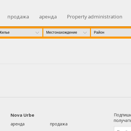
продажа
аренда
Property administration
нить куки
ческий и функциональный
Всегда а
еб-сайт использует собственные файлы cookie для сбора информац
улучшения наших услуг. Если вы продолжите просмотр, вы соглаша
новкой. Пользователь имеет возможность настроить свой браузер, 
ость, если он того пожелает, предотвратить их установку на свой 
отя он должен помнить, что такое действие может вызвать трудност
ии по веб-сайту.
Nova Urbe
Подпиши
получат
тика и персонализация
аренда
продажа