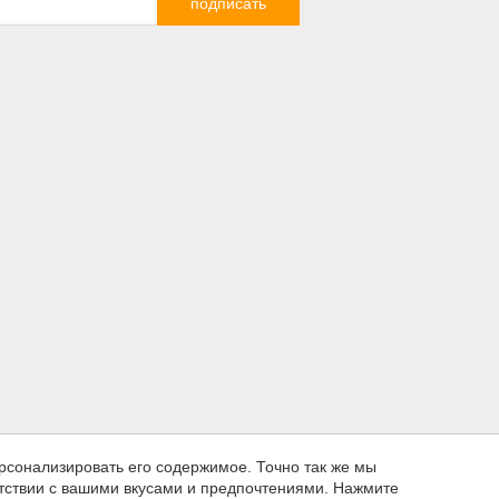
го веб-
филей
ляют
ть
мых
ях и
ычками
йте и
рсонализировать его содержимое. Точно так же мы
етствии с вашими вкусами и предпочтениями. Нажмите