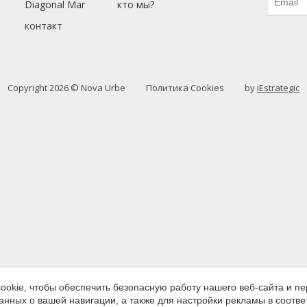
зволяют отслеживать и анализировать поведение пользователей это
Diagonal Mar
кто мы?
 Информация, собранная с помощью этого типа файлов cookie,
зуется для измерения активности в Интернете для разработки про
контакт
ции пользователей с целью внесения улучшений на основе анализа
 об использовании, сделанных пользователями службы. Они позво
хранять информацию о предпочтениях пользователя, чтобы улучши
во наших услуг и предложить лучший опыт с помощью рекомендуе
ов.
Copyright 2026 © Nova Urbe
Политика Cookies
by
iEstrategic
тинг и реклама
йлы cookie используются для хранения информации о предпочтени
 выборе пользователя путем постоянного наблюдения за его прив
тра. Благодаря им мы можем узнать привычки просмотра на веб-са
жать рекламу, связанную с профилем просмотра пользователя.
Сохранить настройки
Принять все
okie, чтобы обеспечить безопасную работу нашего веб-сайта и пе
анных о вашей навигации, а также для настройки рекламы в соотв