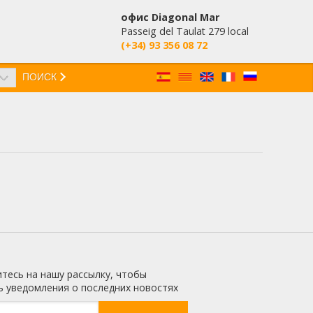
офис Diagonal Mar
Passeig del Taulat 279 local
(+34) 93 356 08 72
ПОИСК
ктивный
ии с
етесь с
имея
жесткий
и при
тесь на нашу рассылку, чтобы
ь уведомления о последних новостях