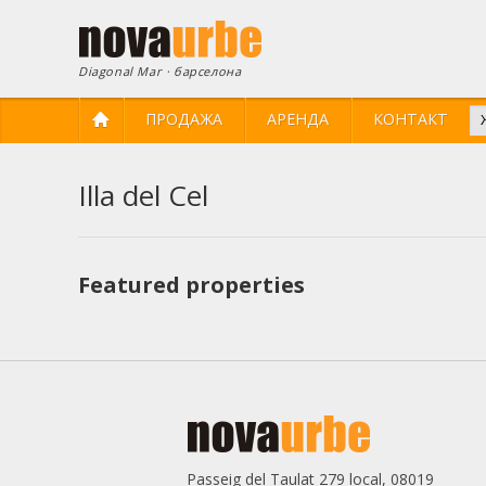
Diagonal Mar · барселона
ПРОДАЖА
АРЕНДА
КОНТАКТ
Illa del Cel
Изме
Техни
Featured properties
Этот в
целью 
их уста
возможн
диск, х
навигац
Анали
Passeig del Taulat 279 local, 08019