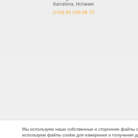
Они по
Barcelona, Испания
сайта.
исполь
(+34) 93 356 08 72
навига
данных
нам со
качест
продукт
Марке
Эти фа
личном
просмо
отобра
Мы используем наши собственные и сторонние файлы co
используем файлы cookie для измерения и получения д