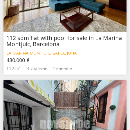
112 sqm flat with pool for sale in La Marina
Montjuic, Barcelona
LA MARINA MONTJUIC, БАРСЕЛОНА
480.000 €
112 m²
3
спальни
2
ванные
Изменить куки