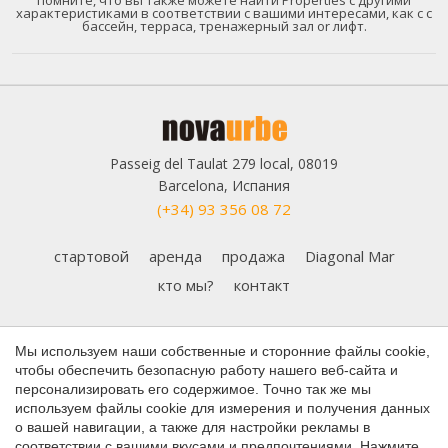
характеристиками в соответствии с вашими интересами, как с c
бассейн, терраса, тренажерный зал or лифт.
Passeig del Taulat 279 local, 08019
Barcelona, Испания
(+34) 93 356 08 72
стартовой
аренда
продажа
Diagonal Mar
кто мы?
контакт
Сохранить настройки
Принять все
Подпишитесь на нашу рассылку, чтобы получать
Мы используем наши собственные и сторонние файлы cookie,
уведомления о последних новостях
чтобы обеспечить безопасную работу нашего веб-сайта и
персонализировать его содержимое. Точно так же мы
используем файлы cookie для измерения и получения данных
о вашей навигации, а также для настройки рекламы в
соответствии с вашими вкусами и предпочтениями. Нажмите