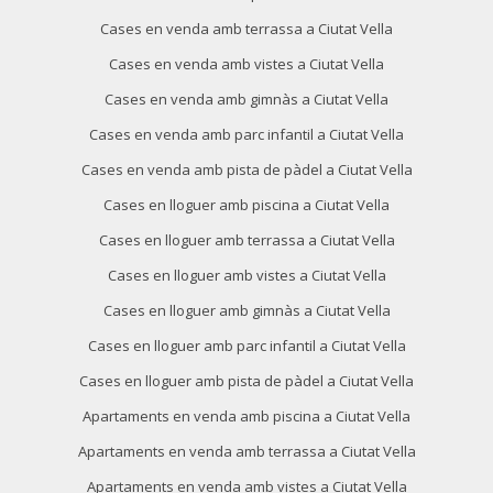
Cases en venda amb terrassa a Ciutat Vella
Cases en venda amb vistes a Ciutat Vella
Cases en venda amb gimnàs a Ciutat Vella
Cases en venda amb parc infantil a Ciutat Vella
Modificar cookies
Cases en venda amb pista de pàdel a Ciutat Vella
Cases en lloguer amb piscina a Ciutat Vella
Tècniques i funcionals
Sempre activades
Cases en lloguer amb terrassa a Ciutat Vella
Aquest lloc web utilitza cookies pròpies per recopilar
informació amb la finalitat de millorar els nostres serveis.
Cases en lloguer amb vistes a Ciutat Vella
Si continua navegant, suposa l'acceptació de la instal·lació
de les mateixes. L'usuari té la possibilitat de configurar el
Cases en lloguer amb gimnàs a Ciutat Vella
navegador podent, si així ho desitja, impedir que siguin
instal·lades al disc dur, encara que haurà de tenir en
Cases en lloguer amb parc infantil a Ciutat Vella
compte que aquesta acció podrà ocasionar dificultats de
navegació de la pàgina web.
Cases en lloguer amb pista de pàdel a Ciutat Vella
Apartaments en venda amb piscina a Ciutat Vella
Analítiques i personalització
Apartaments en venda amb terrassa a Ciutat Vella
Permeten fer el seguiment i l'anàlisi del comportament
dels usuaris d'aquest lloc web. La informació recollida
Apartaments en venda amb vistes a Ciutat Vella