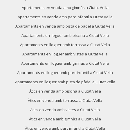
mitjançant aquest tipus de cookies s'utilitza en el
mesurament de l'activitat del web per a l'elaboració de
Apartaments en venda amb gimnàs a Ciutat Vella
perfils de navegació dels usuaris per introduir millores en
funció de l'anàlisi de les dades d'ús que fan els usuaris del
Apartaments en venda amb parc infantil a Ciutat Vella
servei. Permeten desar la informació de preferència de
l'usuari per millorar la qualitat dels nostres serveis i oferir
Apartaments en venda amb pista de pàdel a Ciutat Vella
una millor experiència a través de productes recomanats.
Apartaments en lloguer amb piscina a Ciutat Vella
Marketing i publicitat
Apartaments en lloguer amb terrassa a Ciutat Vella
Apartaments en lloguer amb vistes a Ciutat Vella
Aquestes cookies són utilitzades per emmagatzemar
informació sobre les preferències i les eleccions personals
Apartaments en lloguer amb gimnàs a Ciutat Vella
de l'usuari a través de l'observació continuada dels seus
hàbits de navegació. Gràcies a elles, podem conèixer els
Apartaments en lloguer amb parc infantil a Ciutat Vella
hàbits de navegació al lloc web i mostrar publicitat
relacionada amb el perfil de navegació de l'usuari.
Apartaments en lloguer amb pista de pàdel a Ciutat Vella
Àtics en venda amb piscina a Ciutat Vella
Àtics en venda amb terrassa a Ciutat Vella
Àtics en venda amb vistes a Ciutat Vella
Àtics en venda amb gimnàs a Ciutat Vella
Àtics en venda amb parc infantil a Ciutat Vella