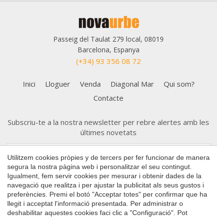
Passeig del Taulat 279 local, 08019
Barcelona, Espanya
(+34) 93 356 08 72
Inici
Lloguer
Venda
Diagonal Mar
Qui som?
Contacte
Subscriu-te a la nostra newsletter per rebre alertes amb les
últimes novetats
Guardar configuració
Acceptar totes
Utilitzem cookies pròpies y de tercers per fer funcionar de manera
segura la nostra pàgina web i personalitzar el seu contingut.
Igualment, fem servir cookies per mesurar i obtenir dades de la
navegació que realitza i per ajustar la publicitat als seus gustos i
preferències. Premi el botó "Acceptar totes" per confirmar que ha
llegit i acceptat l'informació presentada. Per administrar o
Copyright 2026 © Nova Urbe
deshabilitar aquestes cookies faci clic a "Configuració". Pot