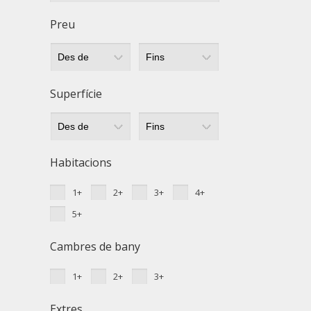
Tècniq
Preu
Aquest l
millorar
de les m
desitja,
compte 
Superfície
Analít
Permete
La info
Habitacions
de l'act
introdui
1+
2+
3+
4+
Permeten
nostres
5+
Marketi
Cambres de bany
Aqueste
preferèn
1+
2+
3+
dels se
navegaci
Extres
l'usuari.