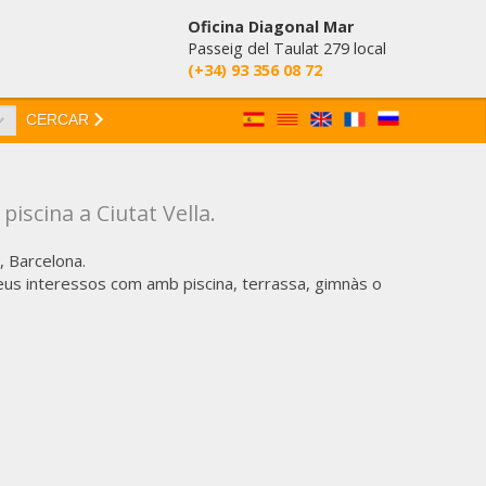
Oficina Diagonal Mar
Passeig del Taulat 279 local
(+34) 93 356 08 72
CERCAR
scina a Ciutat Vella.
, Barcelona.
eus interessos com amb piscina, terrassa, gimnàs o