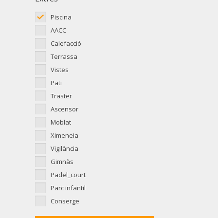
Piscina
AACC
Calefacció
Terrassa
Vistes
Pati
Traster
Ascensor
Moblat
Ximeneia
Vigilància
Gimnàs
Padel_court
Parc infantil
Conserge