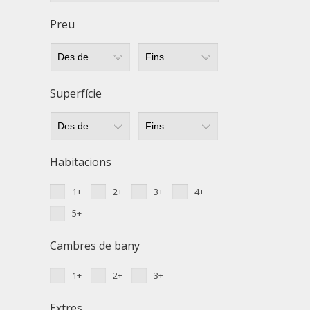
Tècniq
Preu
Aquest l
millorar
de les m
desitja,
compte 
Superfície
Analít
Permete
La info
Habitacions
de l'act
introdui
1+
2+
3+
4+
Permeten
nostres
5+
Marketi
Cambres de bany
Aqueste
preferèn
1+
2+
3+
dels se
navegaci
Extres
l'usuari.