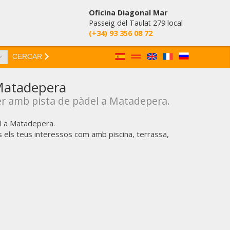
Oficina Diagonal Mar
Passeig del Taulat 279 local
(+34) 93 356 08 72
CERCAR
 Matadepera
r amb pista de pàdel a Matadepera.
l a Matadepera.
els teus interessos com amb piscina, terrassa,