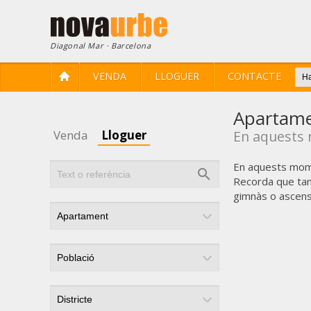
Diagonal Mar · Barcelona
VENDA
LLOGUER
CONTACTE
Apartame
Venda
Lloguer
En aquests 
En aquests mom
Recorda que tam
gimnàs o ascens
Modif