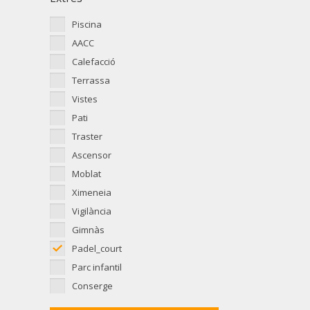
Piscina
AACC
Calefacció
Terrassa
Vistes
Pati
Traster
Ascensor
Moblat
Ximeneia
Vigilància
Gimnàs
Padel_court
Parc infantil
Conserge