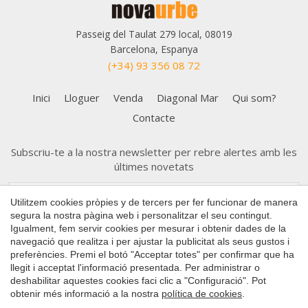
Passeig del Taulat 279 local, 08019
Barcelona, Espanya
(+34) 93 356 08 72
Inici
Lloguer
Venda
Diagonal Mar
Qui som?
Contacte
Subscriu-te a la nostra newsletter per rebre alertes amb les
últimes novetats
Guardar configuració
Acceptar totes
Utilitzem cookies pròpies y de tercers per fer funcionar de manera
segura la nostra pàgina web i personalitzar el seu contingut.
Igualment, fem servir cookies per mesurar i obtenir dades de la
navegació que realitza i per ajustar la publicitat als seus gustos i
preferències. Premi el botó "Acceptar totes" per confirmar que ha
llegit i acceptat l'informació presentada. Per administrar o
Copyright 2026 © Nova Urbe
deshabilitar aquestes cookies faci clic a "Configuració". Pot
obtenir més informació a la nostra
política de cookies
.
Política de Cookies