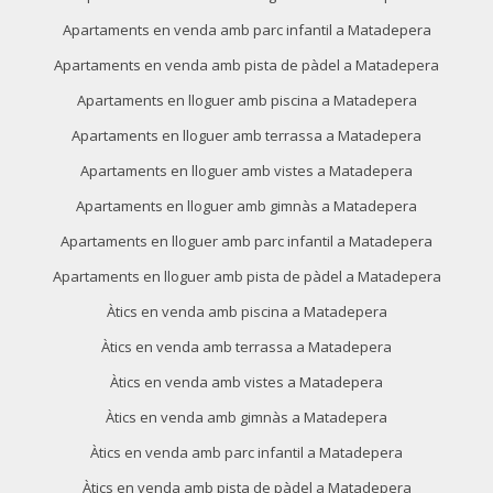
mitjançant aquest tipus de cookies s'utilitza en el
mesurament de l'activitat del web per a l'elaboració de
Apartaments en venda amb parc infantil a Matadepera
perfils de navegació dels usuaris per introduir millores en
funció de l'anàlisi de les dades d'ús que fan els usuaris del
Apartaments en venda amb pista de pàdel a Matadepera
servei. Permeten desar la informació de preferència de
l'usuari per millorar la qualitat dels nostres serveis i oferir
Apartaments en lloguer amb piscina a Matadepera
una millor experiència a través de productes recomanats.
Apartaments en lloguer amb terrassa a Matadepera
Marketing i publicitat
Apartaments en lloguer amb vistes a Matadepera
Aquestes cookies són utilitzades per emmagatzemar
Apartaments en lloguer amb gimnàs a Matadepera
informació sobre les preferències i les eleccions personals
de l'usuari a través de l'observació continuada dels seus
Apartaments en lloguer amb parc infantil a Matadepera
hàbits de navegació. Gràcies a elles, podem conèixer els
hàbits de navegació al lloc web i mostrar publicitat
Apartaments en lloguer amb pista de pàdel a Matadepera
relacionada amb el perfil de navegació de l'usuari.
Àtics en venda amb piscina a Matadepera
Àtics en venda amb terrassa a Matadepera
Àtics en venda amb vistes a Matadepera
Àtics en venda amb gimnàs a Matadepera
Àtics en venda amb parc infantil a Matadepera
Àtics en venda amb pista de pàdel a Matadepera