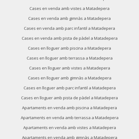
Cases en venda amb vistes a Matadepera
Cases en venda amb gimnàs a Matadepera
Cases en venda amb parc infantil a Matadepera
Cases en venda amb pista de pàdel a Matadepera
Modificar cookies
Cases en lloguer amb piscina a Matadepera
Cases en lloguer amb terrassa a Matadepera
Tècniques i funcionals
Sempre activades
Cases en lloguer amb vistes a Matadepera
Aquest lloc web utilitza cookies pròpies per recopilar
informació amb la finalitat de millorar els nostres serveis.
Cases en lloguer amb gimnàs a Matadepera
Si continua navegant, suposa l'acceptació de la instal·lació
de les mateixes. L'usuari té la possibilitat de configurar el
Cases en lloguer amb parc infantil a Matadepera
navegador podent, si així ho desitja, impedir que siguin
instal·lades al disc dur, encara que haurà de tenir en
Cases en lloguer amb pista de pàdel a Matadepera
compte que aquesta acció podrà ocasionar dificultats de
navegació de la pàgina web.
Apartaments en venda amb piscina a Matadepera
Apartaments en venda amb terrassa a Matadepera
Analítiques i personalització
Apartaments en venda amb vistes a Matadepera
Permeten fer el seguiment i l'anàlisi del comportament
dels usuaris d'aquest lloc web. La informació recollida
Apartaments en venda amb gimnàs a Matadepera