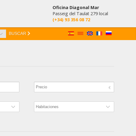
Oficina Diagonal Mar
Passeig del Taulat 279 local
(+34) 93 356 08 72
BUSCAR
activas
d de
egador
ue
egación