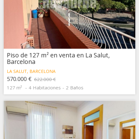
Piso de 127 m² en venta en La Salut,
Barcelona
LA SALUT, BARCELONA
570.000 €
622.000 €
127 m²
4
Habitaciones
2
Baños