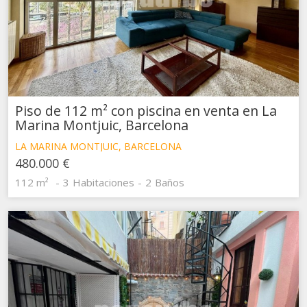
Piso de 112 m² con piscina en venta en La
Marina Montjuic, Barcelona
LA MARINA MONTJUIC, BARCELONA
480.000 €
112 m²
3
Habitaciones
2
Baños