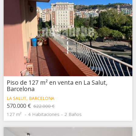
Piso de 127 m² en venta en La Salut,
Barcelona
LA SALUT, BARCELONA
570.000 €
622.000 €
127 m²
4
Habitaciones
2
Baños