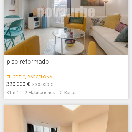
Estas cookies son utilizadas para almacenar información
sobre las preferencias y elecciones personales del usuario
a través de la observación continuada de sus hábitos de
navegación. Gracias a ellas, podemos conocer los hábitos
de navegación en el sitio web y mostrar publicidad
relacionada con el perfil de navegación del usuario.
piso reformado
EL GÒTIC, BARCELONA
320.000 €
330.000 €
81 m²
2
Habitaciones
2
Baños